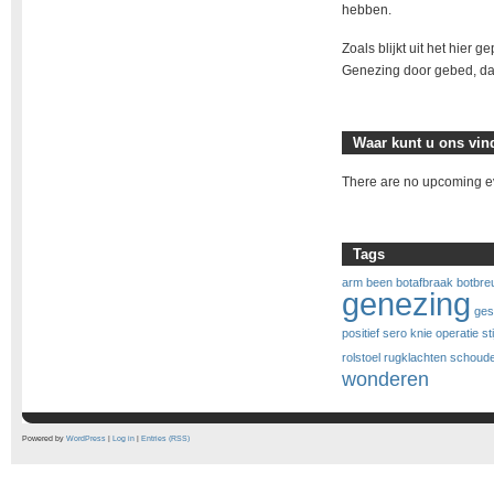
hebben.
Zoals blijkt uit het hier
Genezing door gebed, da
Waar kunt u ons vi
There are no upcoming eve
Tags
arm
been
botafbraak
botbre
genezing
ges
positief sero
knie operatie sti
rolstoel
rugklachten
schoude
wonderen
Powered by
WordPress
|
Log in
|
Entries (RSS)