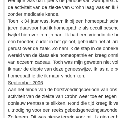
Het fijne was dat tijdens de periode van zwangersc
de activiteit van de ziekte van Crohn laag was en ik
zonder medicatie kende.
Toen ik 34 jaar was, kwam ik bij een homeopathische
jaren daarvoor had ik homeopathie als occult bes
twijfel hierover in mijn hart. Ik had een vriendin die 
een broeder, ouder in het geloof, gebruikte het al ja
gerust over de zaak. Zo nam ik de stap in de onbek
wereld van de klassieke homeopathie en kreeg onmi
van eczeem cadeau. Toch was mijn geweten niet voll
ik naar de diepte van deze geneeswijze. Ik las alle 
homeopathie die ik maar vinden kon.
September 2006
Aan het einde van de borstvoedingsperiode van ons
activiteit van de ziekte van Crohn weer toe en tegen 
opnieuw Pentasa te slikken. Rond die tijd kreeg ik v
uitnodiging voor een reeks gebedsgenezingsavonde
Zottegem. Dit was nieuw terrein voor mij. Ik ging er 