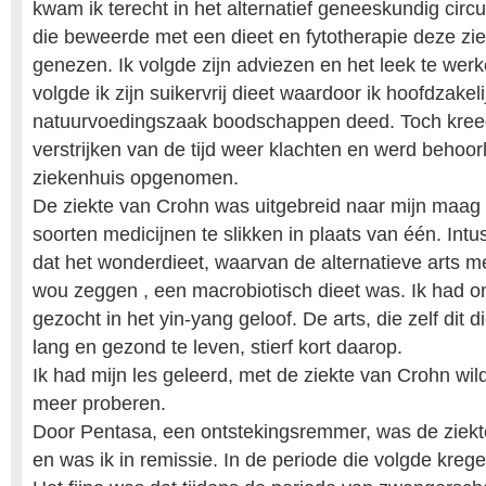
kwam ik terecht in het alternatief geneeskundig circui
die beweerde met een dieet en fytotherapie deze zi
genezen. Ik volgde zijn adviezen en het leek te werke
volgde ik zijn suikervrij dieet waardoor ik hoofdzakeli
natuurvoedingszaak boodschappen deed. Toch kreeg
verstrijken van de tijd weer klachten en werd behoorli
ziekenhuis opgenomen.
De ziekte van Crohn was uitgebreid naar mijn maag 
soorten medicijnen te slikken in plaats van één. Intu
dat het wonderdieet, waarvan de alternatieve arts m
wou zeggen , een macrobiotisch dieet was. Ik had o
gezocht in het yin-yang geloof. De arts, die zelf dit 
lang en gezond te leven, stierf kort daarop.
Ik had mijn les geleerd, met de ziekte van Crohn wilde
meer proberen.
Door Pentasa, een ontstekingsremmer, was de ziekt
en was ik in remissie. In de periode die volgde kreg