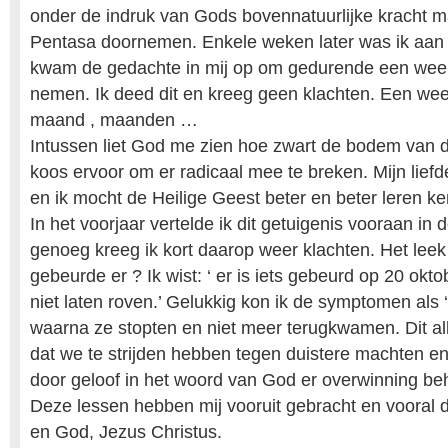
onder de indruk van Gods bovennatuurlijke kracht ma
Pentasa doornemen. Enkele weken later was ik aan h
kwam de gedachte in mij op om gedurende een week
nemen. Ik deed dit en kreeg geen klachten. Een week
maand , maanden …
Intussen liet God me zien hoe zwart de bodem van d
koos ervoor om er radicaal mee te breken. Mijn lief
en ik mocht de Heilige Geest beter en beter leren k
In het voorjaar vertelde ik dit getuigenis vooraan in
genoeg kreeg ik kort daarop weer klachten. Het leek 
gebeurde er ? Ik wist: ‘ er is iets gebeurd op 20 oktob
niet laten roven.’ Gelukkig kon ik de symptomen als 
waarna ze stopten en niet meer terugkwamen. Dit a
dat we te strijden hebben tegen duistere machten e
door geloof in het woord van God er overwinning be
Deze lessen hebben mij vooruit gebracht en vooral di
en God, Jezus Christus.